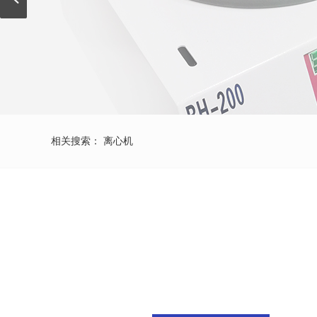
相关搜索：
离心机
???
??