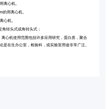
用离心机。
pm
的用离心机。
离心机。
定角转头式或角转头式；
，离心机使用范围包括许多应用研究，蛋白质，聚合
论是在生办公室，检验科，或实验室用途非常广泛。