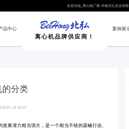
欢迎光临_离心机厂家-河南北弘实业有限公司官
产品中心
案例展
离心机品牌供应商！
机的分类
9-01-28 10:31
的发展潜力相当强大，是一个相当不错的器械行业。