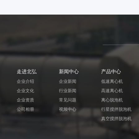
走进北弘
新闻中心
产品中心
企业介绍
企业新闻
低速离心机
企业文化
行业新闻
高速离心机
企业资质
常见问题
离心脱泡机
公司相册
视频中心
行星搅拌脱泡机
真空搅拌脱泡机