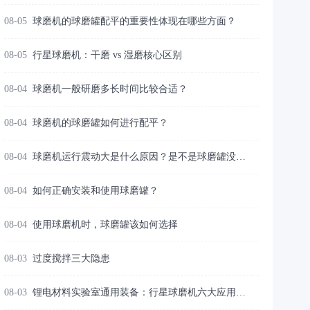
08-05
球磨机的球磨罐配平的重要性体现在哪些方面？
08-05
行星球磨机：干磨 vs 湿磨核心区别
08-04
球磨机一般研磨多长时间比较合适？
08-04
球磨机的球磨罐如何进行配平？
08-04
球磨机运行震动大是什么原因？是不是球磨罐没有装好？
08-04
如何正确安装和使用球磨罐？
08-04
使用球磨机时，球磨罐该如何选择
08-03
过度搅拌三大隐患
08-03
锂电材料实验室通用装备：行星球磨机六大应用场景