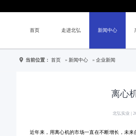
首页
走进北弘
新闻中心
当前位置：
首页
»
新闻中心
»
企业新闻
离心
北弘实业 | 201
近年来，用离心机的市场一直在不断增长，未来