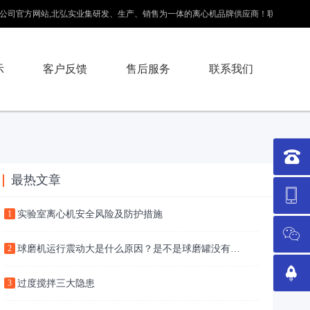
方网站,北弘实业集研发、生产、销售为一体的离心机品牌供应商！联系热线：1763001
示
客户反馈
售后服务
联系我们
最热文章
1
实验室离心机安全风险及防护措施
2
球磨机运行震动大是什么原因？是不是球磨罐没有装好？
3
过度搅拌三大隐患