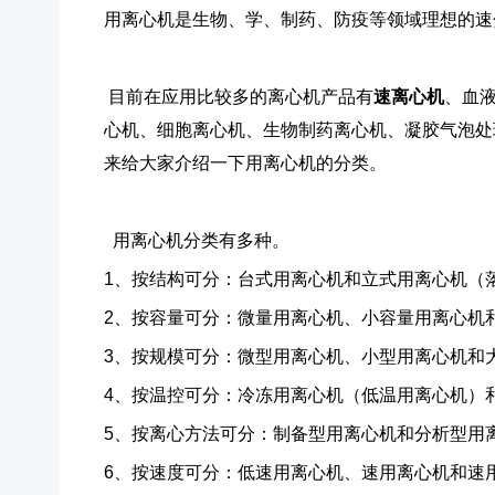
用离心机是生物、学、制药、防疫等领域理想的速
目前在应用比较多的离心机产品有
速离心机
、血
心机、细胞离心机、生物制药离心机、凝胶气泡处
来给大家介绍一下用离心机的分类。
用离心机分类有多种。
1
、按结构可分：台式用离心机和立式用离心机（
2
、按容量可分：微量用离心机、小容量用离心机
3
、按规模可分：微型用离心机、小型用离心机和
4
、按温控可分：冷冻用离心机（低温用离心机）
5
、按离心方法可分：制备型用离心机和分析型用
6
、按速度可分：低速用离心机、速用离心机和速