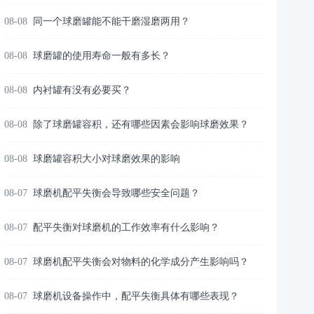
08-08
同一个球磨罐能不能干磨湿磨两用？
08-08
球磨罐的使用寿命一般有多长？
08-08
内衬罐有没有必要买？
08-08
除了球磨罐容积，还有哪些因素会影响球磨效果？
08-08
球磨罐容积大小对球磨效果的影响
08-07
球磨机配平失衡会导致哪些安全问题？
08-07
配平失衡对球磨机的工作效率有什么影响？
08-07
球磨机配平失衡会对物料的化学成分产生影响吗？
08-07
球磨机设备操作中，配平失衡具体有哪些表现？