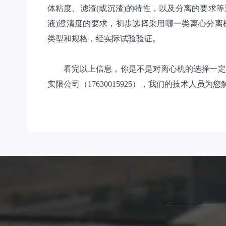
体粘度、滤渣(或沉渣)的特性，以及分离的要求等
液)澄清度的要求，初步选择采用哪一类离心分离
类型和规格，经实际试验验证。
看完以上信息，你是不是对离心机的选择一定的
实限公司（17630015925），我们的技术人员为您