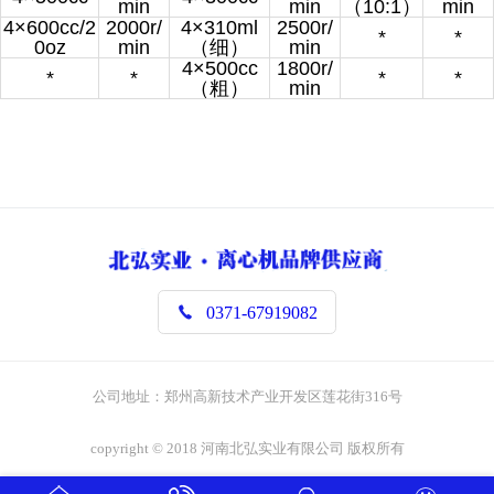
min
min
（10:1）
min
4×600cc/2
2000r/
4×310ml
2500r/
*
*
0oz
min
（细）
min
4×500cc
1800r/
*
*
*
*
（粗）
min

0371-67919082
公司地址：郑州高新技术产业开发区莲花街316号
copyright © 2018 河南北弘实业有限公司 版权所有