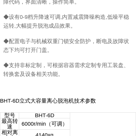
障代码，界面清晰，操作简单。
◆设有0-9档升降速可调,内置减震降噪构造,低噪平稳
运转,大幅提升脱泡成品效果。
◆配置电子与机械双重门锁安全防护，断电及故障状
态下均可打开门盖。
◆支持非标定制，可根据容器需求定制专用工装盘、
转换套及设备相关功能。
BHT-6D立式大容量离心脱泡机技术参数
型号
BHT-6D
最高转
6000r/min（可调）
速
相对离
4140xg