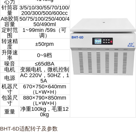
心力
针筒容
3/5/10/30/55/70/100/
量
200/300/500/600cc
AB胶筒
50/75/100/250/400/4
容量
50/490ml
定时范
1~99min /59s（可
围
调）
转速精
±50rpm
度
升降速
0~9档
率
噪音
≤65dBA
电机
变频电机，微机控制
AC 220V，50HZ，1
电源
5A
机器尺
670×750×640mm
寸
（L×W×H）
包装尺
880×790×850mm
寸
（L×W×H）
净重100kg，毛重12
重量
0kg
BHT-6D适配转子及参数